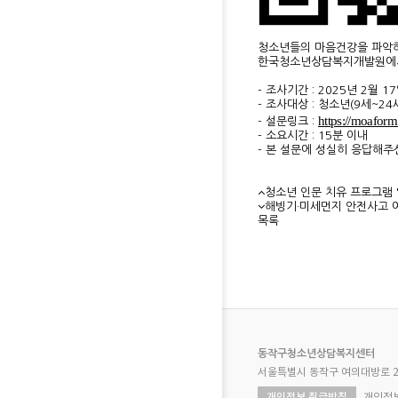
청소년들의 마음건강을 파악
한국청소년상담복지개발원에서 
- 조사기간 : 2025년 2월 17
- 조사대상 : 청소년(9세~24
https://moafor
- 설문링크 :
- 소요시간 : 15분 이내
- 본 설문에 성실히 응답해주
청소년 인문 치유 프로그램 
해빙기·미세먼지 안전사고 
목록
동작구청소년상담복지센터
서울특별시 동작구 여의대방로 2
개인정보 취급방침
개인정보