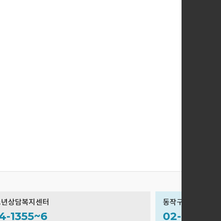
소년상담복지센터
동작구학교밖청소
4-1355~6
02-834-13