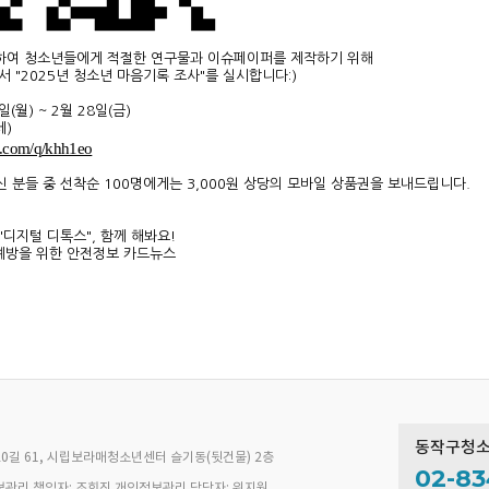
하여 청소년들에게 적절한 연구물과 이슈페이퍼를 제작하기 위해
"2025년 청소년 마음기록 조사"를 실시합니다:)
일(월) ~ 2월 28일(금)
세)
m.com/q/khh1eo
신 분들 중 선착순 100명에게는 3,000원 상당의 모바일 상품권을 보내드립니다.
"디지털 디톡스", 함께 해봐요!
예방을 위한 안전정보 카드뉴스
동작구청
0길 61, 시립보라매청소년센터 슬기동(뒷건물) 2층
02-83
관리 책임자: 조희진 개인정보관리 담당자: 위지원